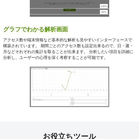
グラフでわかる解析画面
アクセス数や端末情報など基本的な解析も見やすいインターフェースで
ID・
構築されています。 期間ごとのアクセス数も設定出来るので、日・週・
月などそれぞれの集計を取ることが出来ます。 分析したい項目を詳細に
パ
分析し、ユーザーの心理を深く考察することが可能です。
ス
ワ
ー
ド
を
お
忘
れ
の
方
お役立ちツール